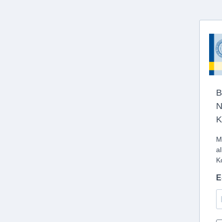
B
N
K
M
a
K
E